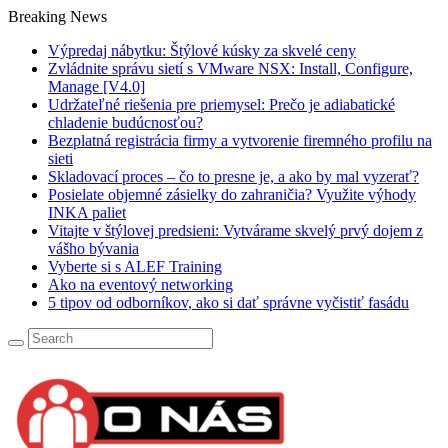
Breaking News
Výpredaj nábytku: Štýlové kúsky za skvelé ceny
Zvládnite správu sietí s VMware NSX: Install, Configure,
Manage [V4.0]
Udržateľné riešenia pre priemysel: Prečo je adiabatické
chladenie budúcnosťou?
Bezplatná registrácia firmy a vytvorenie firemného profilu na
sieti
Skladovací proces – čo to presne je, a ako by mal vyzerať?
Posielate objemné zásielky do zahraničia? Využite výhody
INKA paliet
Vitajte v štýlovej predsieni: Vytvárame skvelý prvý dojem z
vášho bývania
Vyberte si s ALEF Training
Ako na eventový networking
5 tipov od odborníkov, ako si dať správne vyčistiť fasádu